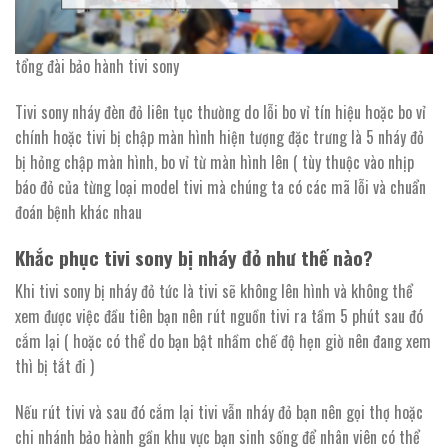
tổng đài bảo hành tivi sony
Tivi sony nháy đèn đỏ liên tục thường do lỗi bo vỉ tín hiệu hoặc bo vỉ
chính hoặc tivi bị chập màn hình hiện tượng đặc trưng là 5 nháy đỏ
bị hỏng chập màn hình, bo vỉ từ màn hình lên ( tùy thuộc vào nhịp
báo đỏ của từng loại model tivi mà chúng ta có các mã lỗi và chuẩn
đoán bệnh khác nhau
Khắc phục tivi sony bị nháy đỏ như thế nào?
Khi tivi sony bị nháy đỏ tức là tivi sẽ không lên hình và không thể
xem được việc đầu tiên bạn nên rút nguồn tivi ra tầm 5 phút sau đó
cắm lại ( hoặc có thể do bạn bật nhầm chế độ hẹn giờ nên đang xem
thì bị tắt đi )
Nếu rút tivi và sau đó cắm lại tivi vẫn nháy đỏ bạn nên gọi thợ hoặc
chi nhánh bảo hành gần khu vực bạn sinh sống để nhân viên có thể