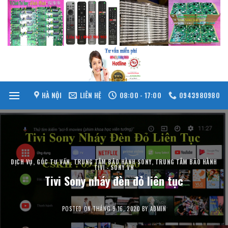
Skip
to
content
HÀ NỘI
LIÊN HỆ
08:00 - 17:00
0943980980
DỊCH VỤ
,
GÓC TƯ VẤN
,
TRUNG TÂM BẢO HÀNH SONY
,
TRUNG TÂM BẢO HÀNH
TIVI - SONY VN
Tivi Sony nháy đèn đỏ liên tục
POSTED ON
THÁNG 9 16, 2020
BY
ADMIN