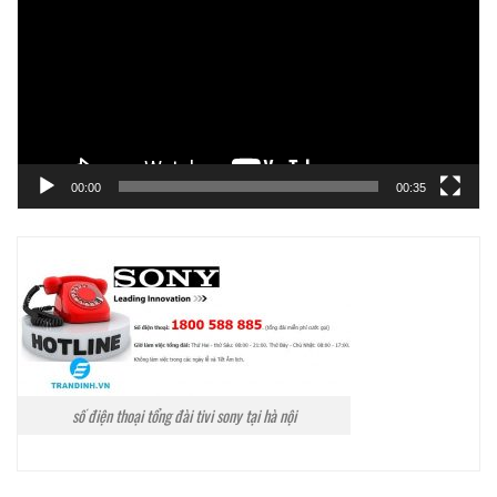
Video
00:00
00:35
số điện thoại tổng đài tivi sony tại hà nội