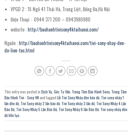
VPGD 2 : 15 Ngõ 41 Thái Hà, Trung Liệt, Đống Đa,Hà Nội
Điện Thoại : 0944 371 200 – 0943980980
website :
http://baohanhtivisony4ktaihanoi.com/
Nguồn :
http://baohanhtivisony4ktaihanoi.com/tivi-sony-nhay-den-
do-lien-tuc.html
This entry was posted in
Dịch Vụ
,
Góc Tư Vấn
,
Trung Tâm Bảo Hành Sony
,
Trung Tâm
Bảo Hành Tivi - Sony VN
and tagged
Lỗi Tivi Sony Nháy đèn báo đỏ
,
Tivi sony nháy 1
lần đèn đỏ
,
Tivi Sony nháy 2 lần báo đỏ
,
Tivi Sony nháy 3 lần đỏ
,
Tivi Sony Nháy 4 Lần
Báo Đỏ
,
Tivi Sony Nháy 5 Lần Báo Đỏ
,
Tivi Sony Nháy 6 lần Báo Đỏ
,
Tivi sony nháy đèn
đỏ liên tục
.