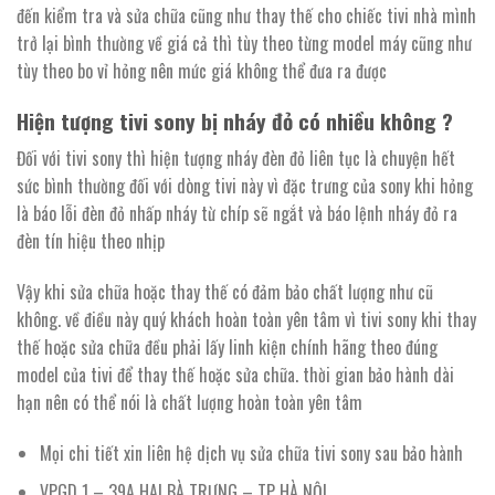
đến kiểm tra và sửa chữa cũng như thay thế cho chiếc tivi nhà mình
trở lại bình thường về giá cả thì tùy theo từng model máy cũng như
tùy theo bo vỉ hỏng nên mức giá không thể đưa ra được
Hiện tượng tivi sony bị nháy đỏ có nhiều không ?
Đối với tivi sony thì hiện tượng nháy đèn đỏ liên tục là chuyện hết
sức bình thường đối với dòng tivi này vì đặc trưng của sony khi hỏng
là báo lỗi đèn đỏ nhấp nháy từ chíp sẽ ngắt và báo lệnh nháy đỏ ra
đèn tín hiệu theo nhịp
Vậy khi sửa chữa hoặc thay thế có đảm bảo chất lượng như cũ
không. về điều này quý khách hoàn toàn yên tâm vì tivi sony khi thay
thế hoặc sửa chữa đều phải lấy linh kiện chính hãng theo đúng
model của tivi để thay thế hoặc sửa chữa. thời gian bảo hành dài
hạn nên có thể nói là chất lượng hoàn toàn yên tâm
Mọi chi tiết xin liên hệ dịch vụ sửa chữa tivi sony sau bảo hành
VPGD 1 – 39A HAI BÀ TRƯNG – TP HÀ NỘI