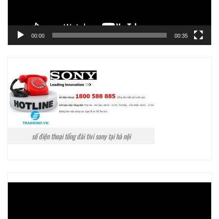
00:00
00:35
số điện thoại tổng đài tivi sony tại hà nội
Trình
chơi
Video