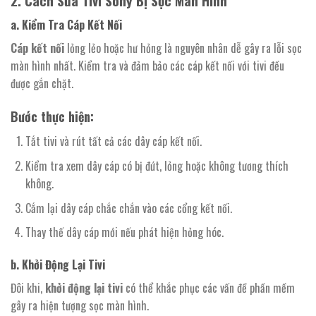
2. Cách Sửa Tivi Sony Bị Sọc Màn Hình
a. Kiểm Tra Cáp Kết Nối
Cáp kết nối
lỏng lẻo hoặc hư hỏng là nguyên nhân dễ gây ra lỗi sọc
màn hình nhất. Kiểm tra và đảm bảo các cáp kết nối với tivi đều
được gắn chặt.
Bước thực hiện:
Tắt tivi và rút tất cả các dây cáp kết nối.
Kiểm tra xem dây cáp có bị đứt, lỏng hoặc không tương thích
không.
Cắm lại dây cáp chắc chắn vào các cổng kết nối.
Thay thế dây cáp mới nếu phát hiện hỏng hóc.
b. Khởi Động Lại Tivi
Đôi khi,
khởi động lại tivi
có thể khắc phục các vấn đề phần mềm
gây ra hiện tượng sọc màn hình.