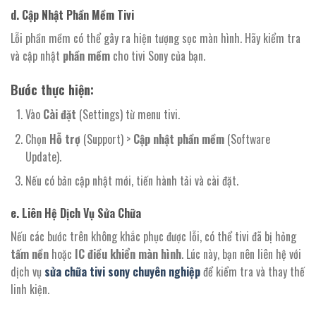
d. Cập Nhật Phần Mềm Tivi
Lỗi phần mềm có thể gây ra hiện tượng sọc màn hình. Hãy kiểm tra
và cập nhật
phần mềm
cho tivi Sony của bạn.
Bước thực hiện:
Vào
Cài đặt
(Settings) từ menu tivi.
Chọn
Hỗ trợ
(Support) >
Cập nhật phần mềm
(Software
Update).
Nếu có bản cập nhật mới, tiến hành tải và cài đặt.
e. Liên Hệ Dịch Vụ Sửa Chữa
Nếu các bước trên không khắc phục được lỗi, có thể tivi đã bị hỏng
tấm nền
hoặc
IC điều khiển màn hình
. Lúc này, bạn nên liên hệ với
dịch vụ
sửa chữa tivi sony chuyên nghiệp
để kiểm tra và thay thế
linh kiện.