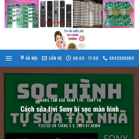
Skip
to
content
HÀ NỘI
LIÊN HỆ
08:00 - 17:00
0943980980
TRUNG TÂM BẢO HÀNH TIVI - SONY VN
Cách sửa tivi Sony bị sọc màn hình
POSTED ON
THÁNG 9 9, 2024
BY
ADMIN