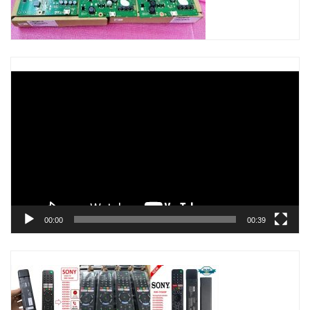
Trình
chơi
Video
00:00
00:39