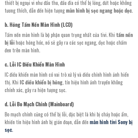
thiết bị ngoại vi như đầu thu, đầu đĩa có thể bị lỏng, đứt hoặc không
tương thích, dẫn đến hiện tượng
màn hình bị sọc ngang hoặc dọc
.
b. Hỏng Tấm Nền Màn Hình (LCD)
Tấm nền màn hình là bộ phận quan trọng nhất của tivi. Khi
tấm nền
bị lỗi
hoặc hỏng hóc, nó sẽ gây ra các sọc ngang, dọc hoặc chấm
đen trên màn hình.
c. Lỗi IC Điều Khiển Màn Hình
IC điều khiển màn hình có vai trò xử lý và điều chỉnh hình ảnh hiển
thị. Khi
IC điều khiển bị hỏng
, tín hiệu hình ảnh truyền không
chính xác, gây ra hiện tượng sọc.
d. Lỗi Bo Mạch Chính (Mainboard)
Bo mạch chính cũng có thể bị lỗi, đặc biệt là khi bị cháy hoặc ẩm,
khiến tín hiệu hình ảnh bị gián đoạn, dẫn đến
màn hình tivi Sony bị
sọc
.