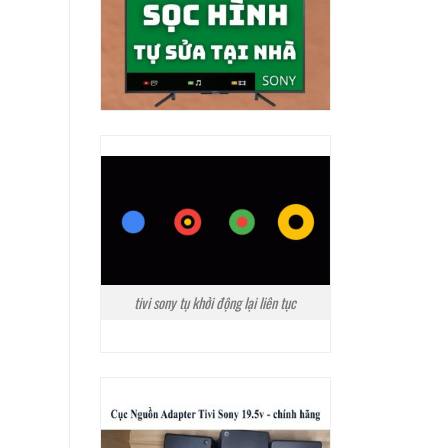
tivi sony tụ khởi động lại liên tục