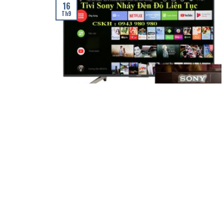
16
Th9