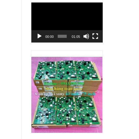
Trình
chơi
Video
00:00
01:05