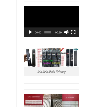
Trình
chơi
Video
00:00
00:39
bán điều khiển tivi sony