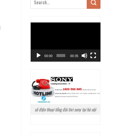
Trình
]
chơi
Video
00:00
00:35
số điện thoại tổng đài tivi sony tại hà nội