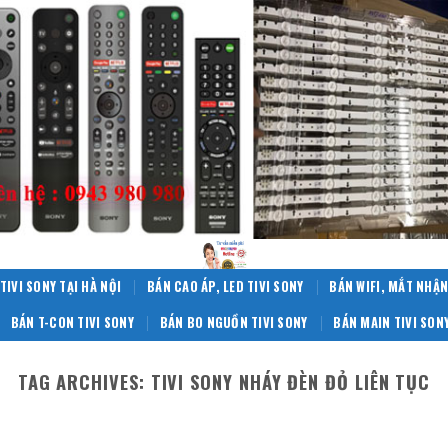
TIVI SONY TẠI HÀ NỘI
BÁN CAO ÁP, LED TIVI SONY
BÁN WIFI, MẮT NHẬN
BÁN T-CON TIVI SONY
BÁN BO NGUỒN TIVI SONY
BÁN MAIN TIVI SON
TAG ARCHIVES:
TIVI SONY NHÁY ĐÈN ĐỎ LIÊN TỤC