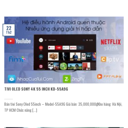
22
Th2
TIVI OLED SONY 4K 55 INCH KD-55A9G
Bán tivi Sony Oled 55inch – Model-55A9G Giá bán: 35,000,000₫Kho hàng: Hà Nội,
TP HCM Chức năng [...]