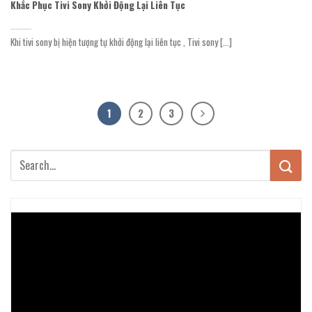
Khắc Phục Tivi Sony Khởi Động Lại Liên Tục
Khi tivi sony bị hiện tượng tự khởi động lại liên tục , Tivi sony [...]
1
2
3
Trình
chơi
Video