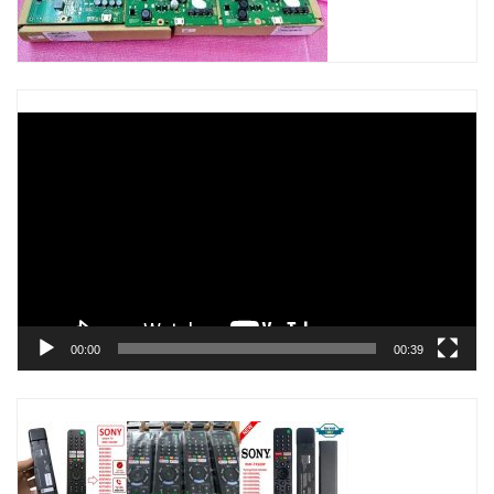
Trình
chơi
Video
00:00
00:39