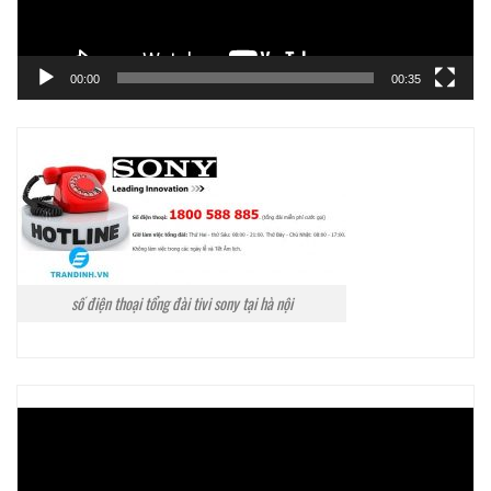
00:00
00:35
số điện thoại tổng đài tivi sony tại hà nội
Trình
chơi
Video