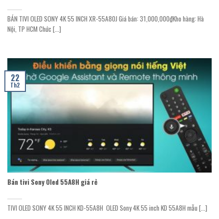
BÁN TIVI OLED SONY 4K 55 INCH XR-55A80J Giá bán: 31,000,000₫Kho hàng: Hà
Nội, TP HCM Chức [...]
22
Th2
Bán tivi Sony Oled 55A8H giá rẻ
TIVI OLED SONY 4K 55 INCH KD-55A8H OLED Sony 4K 55 inch KD 55A8H mẫu [...]