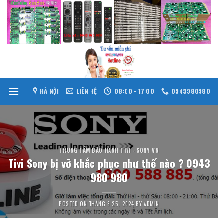
Skip
to
content
HÀ NỘI
LIÊN HỆ
08:00 - 17:00
0943980980
TRUNG TÂM BẢO HÀNH TIVI - SONY VN
Tivi Sony bị vỡ khắc phục như thế nào ? 0943
980 980
POSTED ON
THÁNG 8 25, 2024
BY
ADMIN