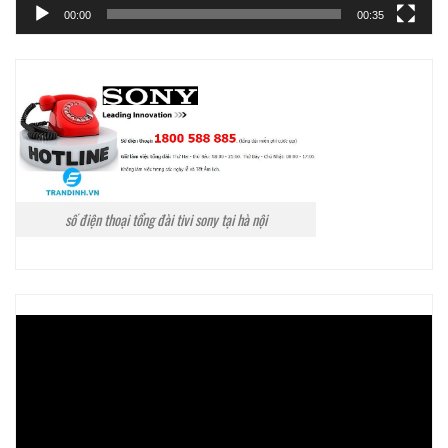
00:00
00:35
số điện thoại tổng đài tivi sony tại hà nội
Trình
chơi
Video