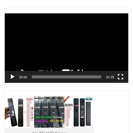
Trình
chơi
Video
00:00
00:39