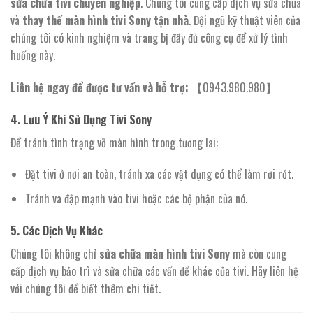
sửa chữa tivi chuyên nghiệp
. Chúng tôi cung cấp dịch vụ sửa chữa
và
thay thế màn hình tivi Sony tận nhà
. Đội ngũ kỹ thuật viên của
chúng tôi có kinh nghiệm và trang bị đầy đủ công cụ để xử lý tình
huống này.
Liên hệ ngay để được tư vấn và hỗ trợ:
【0943.980.980】
4. Lưu Ý Khi Sử Dụng Tivi Sony
Để tránh tình trạng vỡ màn hình trong tương lai:
Đặt tivi ở nơi an toàn, tránh xa các vật dụng có thể làm rơi rớt.
Tránh va đập mạnh vào tivi hoặc các bộ phận của nó.
5. Các Dịch Vụ Khác
Chúng tôi không chỉ
sửa chữa màn hình tivi Sony
mà còn cung
cấp dịch vụ bảo trì và sửa chữa các vấn đề khác của tivi. Hãy liên hệ
với chúng tôi để biết thêm chi tiết.