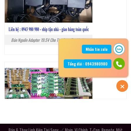
Bán Nguồn Adapter 19.5V Cho Tivi Sony Tại Hà Nội
Nhắn tin zalo
Tổng đài : 0943980980
Bán & Thay Linh Kiện Tivi Sony
Main, Vỉ Chính, T-Con, Remote, Mắt