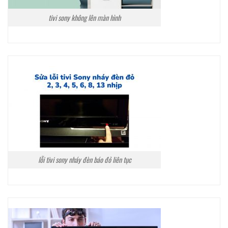
tivi sony không lên màn hình
lỗi tivi sony nháy đèn báo đỏ liên tục