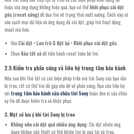
hoặc xóa ứng dụng không hiệu quả, bạn có thể
khôi phục cài đặt
gốc (reset cứng)
để đưa tivi về trạng thái xuất xưởng. Cách này sẽ
xóa sạch mọi dữ liệu và ứng dụng đã cài đặt, giúp tivi hoạt động
mượt mà hơn.
Vào
Cài đặt
>
Lưu trữ & Đặt lại
>
Khôi phục cài đặt gốc
.
Chọn
Xóa tất cả
để tiến hành reset toàn bộ tivi.
2.5
Kiểm tra phần cứng và liên hệ trung tâm bảo hành
Nếu sau khi thử tất cả các biện pháp trên mà tivi Sony của bạn vẫn
bị treo, rất có thể tivi đã gặp vấn đề về phần cứng. Bạn cần liên hệ
với
trung tâm bảo hành sửa chữa tivi Sony
hoặc đơn vị sửa chữa
uy tín để được kiểm tra và khắc phục.
3.
Một số lưu ý khi tivi Sony bị treo
Không nên cài đặt quá nhiều ứng dụng
: Cài đặt nhiều ứng
dụng không cần thiết có thể khiến tivi bị quá tải và treo.