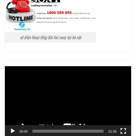
số điện thoại tổng đài tivi sony tại hà nội
Trình
chơi
Video
00:00
01:05