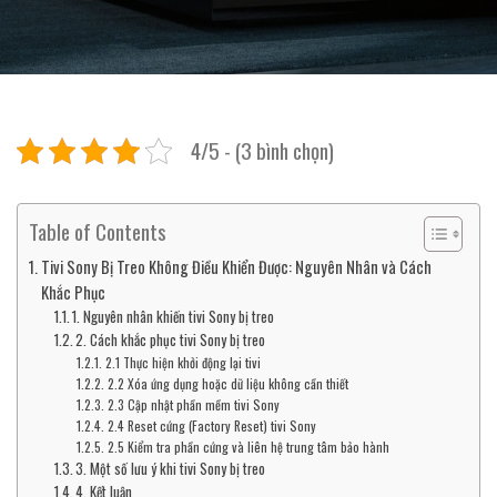
4/5 - (3 bình chọn)
Table of Contents
Tivi Sony Bị Treo Không Điều Khiển Được: Nguyên Nhân và Cách
Khắc Phục
1. Nguyên nhân khiến tivi Sony bị treo
2. Cách khắc phục tivi Sony bị treo
2.1 Thực hiện khởi động lại tivi
2.2 Xóa ứng dụng hoặc dữ liệu không cần thiết
2.3 Cập nhật phần mềm tivi Sony
2.4 Reset cứng (Factory Reset) tivi Sony
2.5 Kiểm tra phần cứng và liên hệ trung tâm bảo hành
3. Một số lưu ý khi tivi Sony bị treo
4. Kết luận