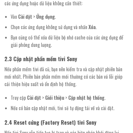
các ứng dụng hoặc dữ liệu không cần thiết:
Vào
Cài đặt
>
Ứng dụng
.
Chọn các ứng dụng không sử dụng và nhấn
Xóa
.
Bạn cũng có thể xóa dữ liệu bộ nhớ cache của các ứng dụng để
giải phóng dung lượng.
2.3
Cập nhật phần mềm tivi Sony
Nếu phần mềm tivi đã cũ, bạn nên kiểm tra và cập nhật phiên bản
mới nhất. Phiên bản phần mềm mới thường có các bản vá lỗi giúp
cải thiện hiệu suất và ổn định hệ thống.
Truy cập
Cài đặt
>
Giới thiệu
>
Cập nhật hệ thống
.
Nếu có bản cập nhật mới, tivi sẽ tự động tải về và cài đặt.
2.4
Reset cứng (Factory Reset) tivi Sony
Nếu tivi Sony vẫn tiếp tục bị treo và các biện pháp khởi động lại