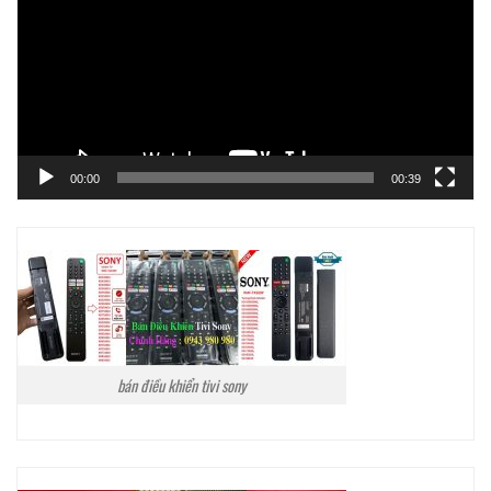
Video
00:00
00:39
bán điều khiển tivi sony