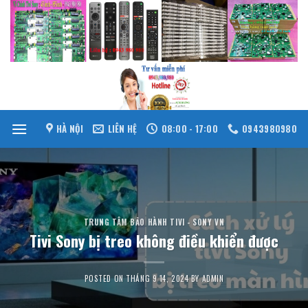
Skip
to
content
HÀ NỘI
LIÊN HỆ
08:00 - 17:00
0943980980
TRUNG TÂM BẢO HÀNH TIVI - SONY VN
Tivi Sony bị treo không điều khiển được
POSTED ON
THÁNG 9 14, 2024
BY
ADMIN