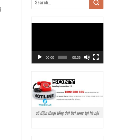
i
Trình
chơi
Video
00:00
00:35
số điện thoại tổng đài tivi sony tại hà nội