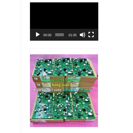
Trình
chơi
Video
00:00
01:05