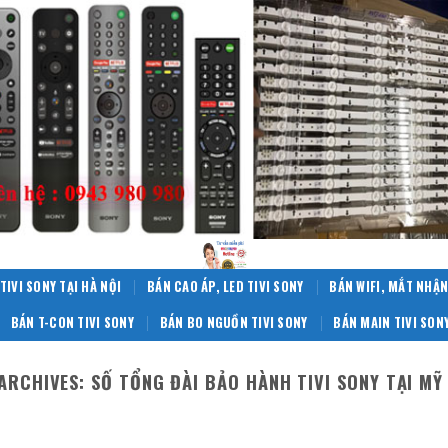
TIVI SONY TẠI HÀ NỘI
BÁN CAO ÁP, LED TIVI SONY
BÁN WIFI, MẮT NHẬN
BÁN T-CON TIVI SONY
BÁN BO NGUỒN TIVI SONY
BÁN MAIN TIVI SON
ARCHIVES:
SỐ TỔNG ĐÀI BẢO HÀNH TIVI SONY TẠI MỸ