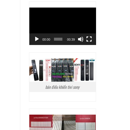
Trình
chơi
Video
00:00
00:39
bán điều khiển tivi sony