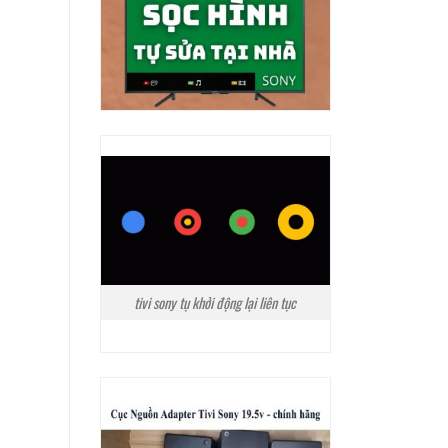
tivi sony tụ khởi động lại liên tục