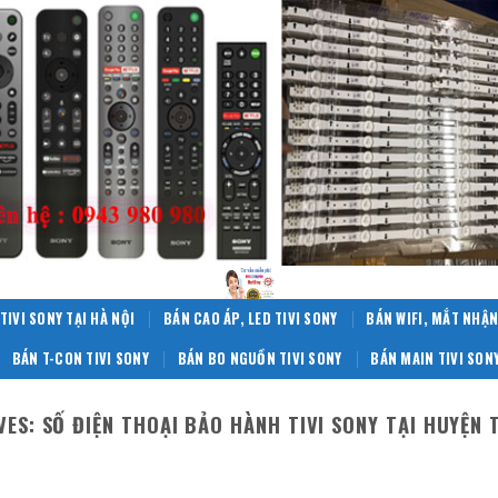
TIVI SONY TẠI HÀ NỘI
BÁN CAO ÁP, LED TIVI SONY
BÁN WIFI, MẮT NHẬN
BÁN T-CON TIVI SONY
BÁN BO NGUỒN TIVI SONY
BÁN MAIN TIVI SON
VES:
SỐ ĐIỆN THOẠI BẢO HÀNH TIVI SONY TẠI HUYỆN 