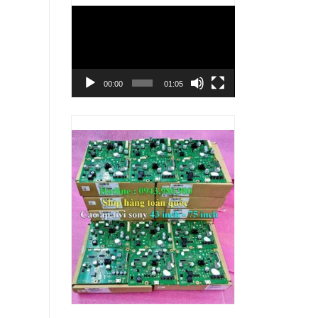
Trình
chơi
Video
00:00
01:05