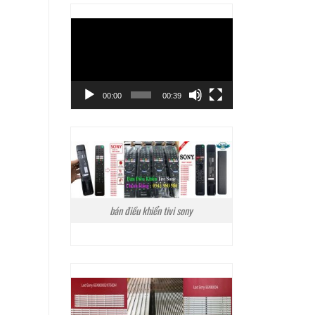
Trình
chơi
Video
00:00
00:39
bán điều khiển tivi sony