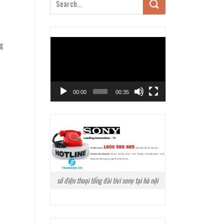
Trình
ng
chơi
Video
00:00
00:35
số điện thoại tổng đài tivi sony tại hà nội