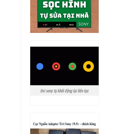
tivi sony tụ khởi động lại liên tục