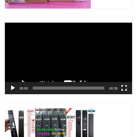
Trình
chơi
Video
00:00
00:39