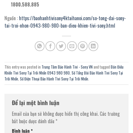
1800.588.885
Nguồn :
https://baohanhtivisony4ktaihanoi.com/so-tong-dai-sony-
tai-troi-nhon-0943-980-980-ban-dieu-khien-tivi-sony.html
This entry was posted in
Trung Tâm Bảo Hành Tivi - Sony VN
and tagged
Bán Điều
Khiển Tivi Sony Tại Trôi Nhổn 0943 980 980
,
Số Tổng Đài Bảo Hành Tivi Sony Tại
Trôi Nhổn
,
Số Điện Thoại Bảo Hành Tivi Sony Tại Trôi Nhổn
.
Để lại một bình luận
Email của bạn sẽ không được hiển thị công khai.
Các trường
bắt buộc được đánh dấu
*
Bình luận
*