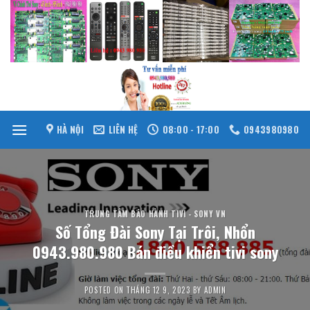
Skip
to
content
HÀ NỘI
LIÊN HỆ
08:00 - 17:00
0943980980
TRUNG TÂM BẢO HÀNH TIVI - SONY VN
Số Tổng Đài Sony Tại Trôi, Nhổn
0943.980.980 Bán điều khiển tivi sony
POSTED ON
THÁNG 12 9, 2023
BY
ADMIN