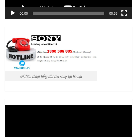
00:00
00:35
số điện thoại tổng đài tivi sony tại hà nội
Trình
chơi
Video