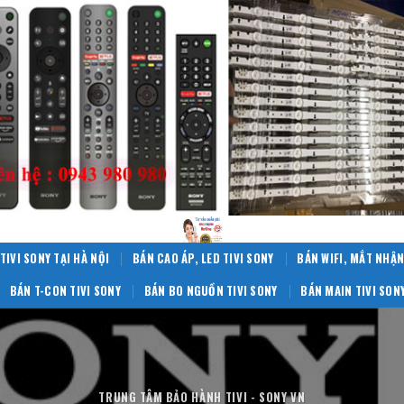
TIVI SONY TẠI HÀ NỘI
BÁN CAO ÁP, LED TIVI SONY
BÁN WIFI, MẮT NHẬN
BÁN T-CON TIVI SONY
BÁN BO NGUỒN TIVI SONY
BÁN MAIN TIVI SON
TRUNG TÂM BẢO HÀNH TIVI - SONY VN