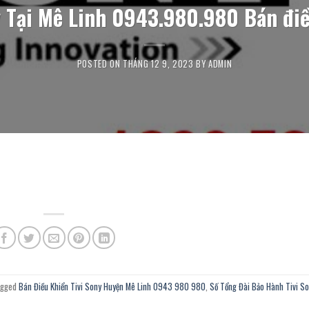
 Tại Mê Linh 0943.980.980 Bán điề
POSTED ON
THÁNG 12 9, 2023
BY
ADMIN
agged
Bán Điều Khiển Tivi Sony Huyện Mê Linh 0943 980 980
,
Số Tổng Đài Bảo Hành Tivi S