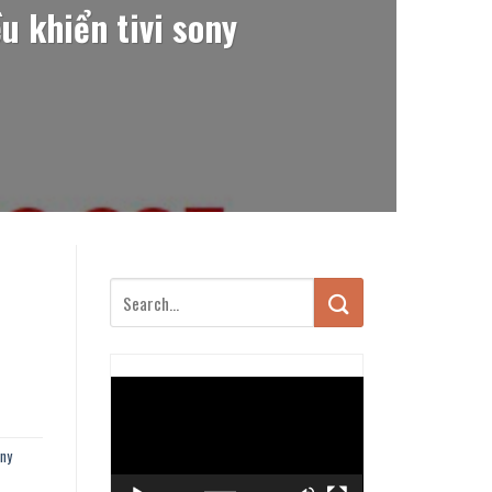
u khiển tivi sony
Trình
chơi
Video
ony