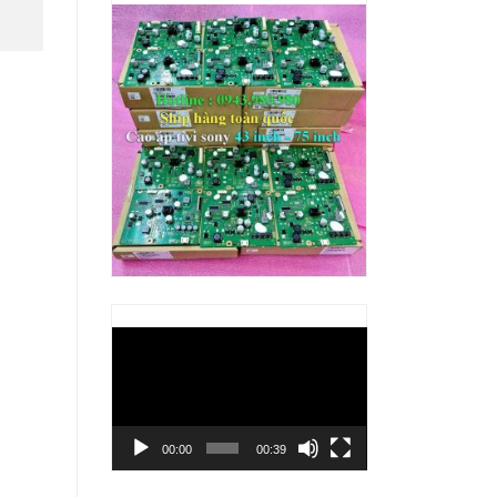
Trình
chơi
Video
00:00
00:39