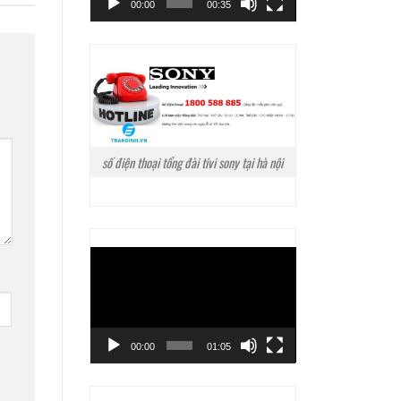
00:00
00:35
số điện thoại tổng đài tivi sony tại hà nội
Trình
chơi
Video
00:00
01:05