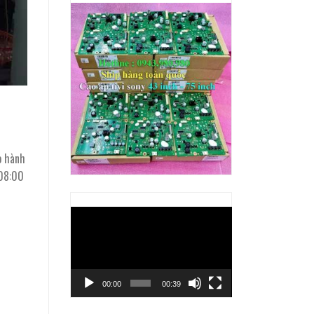
o hành
 08:00
Trình
chơi
Video
00:00
00:39