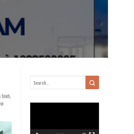
n hình,
ivi
Trình
chơi
Video