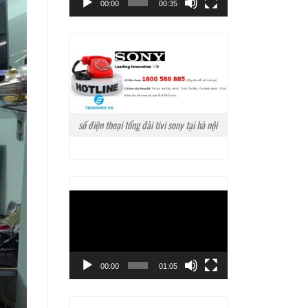
00:00
00:35
số điện thoại tổng đài tivi sony tại hà nội
Trình
chơi
Video
00:00
01:05