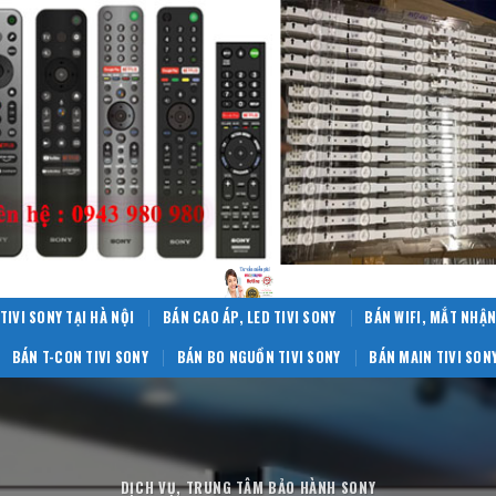
TIVI SONY TẠI HÀ NỘI
BÁN CAO ÁP, LED TIVI SONY
BÁN WIFI, MẮT NHẬN
BÁN T-CON TIVI SONY
BÁN BO NGUỒN TIVI SONY
BÁN MAIN TIVI SON
DỊCH VỤ
,
TRUNG TÂM BẢO HÀNH SONY