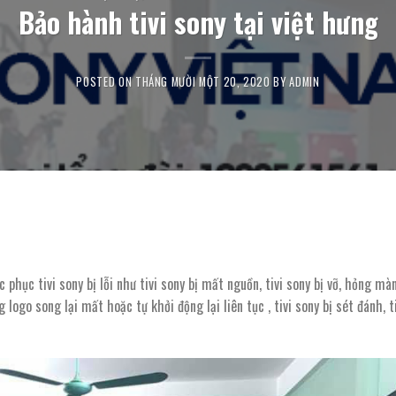
Bảo hành tivi sony tại việt hưng
POSTED ON
THÁNG MƯỜI MỘT 20, 2020
BY
ADMIN
phục tivi sony bị lỗi như tivi sony bị mất nguồn, tivi sony bị vỡ, hỏng mà
g logo song lại mất hoặc tự khởi động lại liên tục , tivi sony bị sét đánh, t