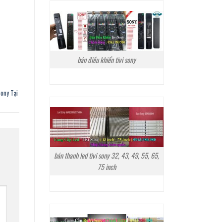
bán điều khiển tivi sony
ony Tại
bán thanh led tivi sony 32, 43, 49, 55, 65,
75 inch