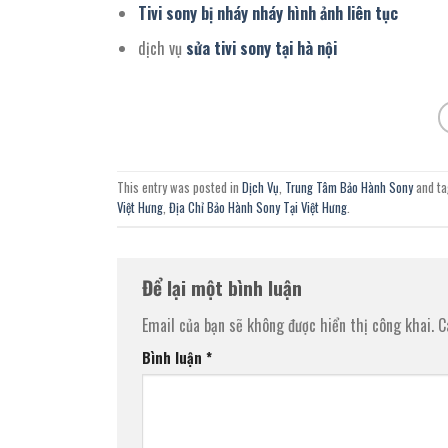
Tivi sony bị nháy nháy hình ảnh liên tục
dịch vụ
sửa tivi sony tại hà nội
This entry was posted in
Dịch Vụ
,
Trung Tâm Bảo Hành Sony
and t
Việt Hưng
,
Địa Chỉ Bảo Hành Sony Tại Việt Hưng
.
Để lại một bình luận
Email của bạn sẽ không được hiển thị công khai.
C
Bình luận
*