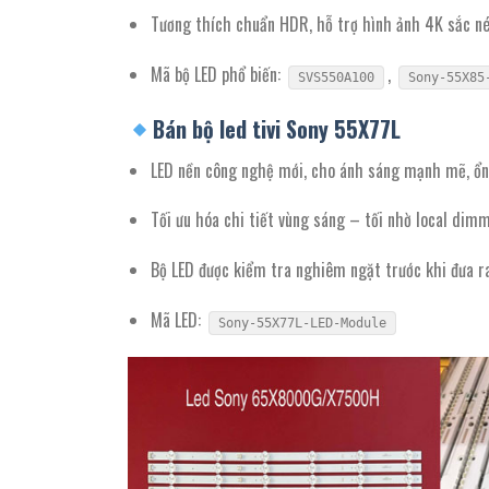
Tương thích chuẩn HDR, hỗ trợ hình ảnh 4K sắc né
Mã bộ LED phổ biến:
,
SVS550A100
Sony-55X85
Bán bộ led tivi Sony 55X77L
LED nền công nghệ mới, cho ánh sáng mạnh mẽ, ổn
Tối ưu hóa chi tiết vùng sáng – tối nhờ local dim
Bộ LED được kiểm tra nghiêm ngặt trước khi đưa r
Mã LED:
Sony-55X77L-LED-Module