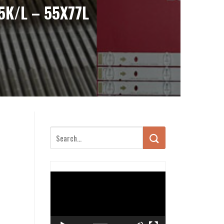
5K/L – 55X77L
Trình
chơi
Video