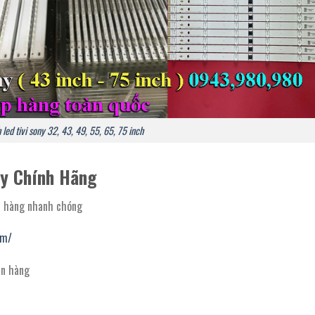
 led tivi sony 32, 43, 49, 55, 65, 75 inch
y Chính Hãng
t hàng nhanh chóng
om/
ận hàng