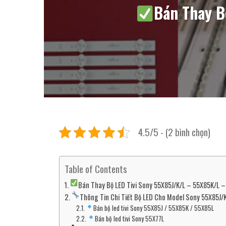
Bán Thay B
4.5/5 - (2 bình chọn)
Table of Contents
Bán Thay Bộ LED Tivi Sony 55X85J/K/L – 55X85K/L 
Thông Tin Chi Tiết Bộ LED Cho Model Sony 55X85J/
Bán bộ led tivi Sony 55X85J / 55X85K / 55X85L
Bán bộ led tivi Sony 55X77L