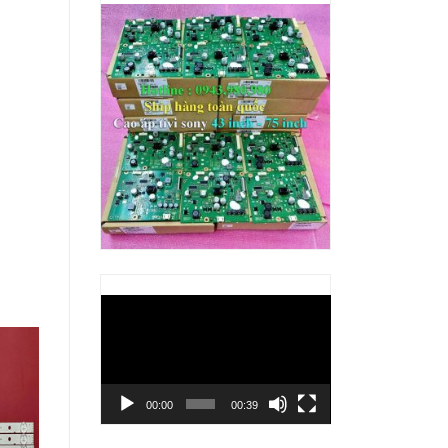
Trình
chơi
Video
00:00
00:39