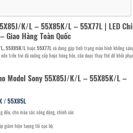
55X85J/K/L – 55X85K/L – 55X77L | LED Chí
– Giao Hàng Toàn Quốc
/L, 55X85K/L
hoặc
55X77L
và đang gặp tình trạng màn hình không sáng
nền trên tivi đã xuống cấp hoặc hỏng hóc, cần được thay thế để khôi phụ
Cho Model Sony 55X85J/K/L – 55X85K/L –
5K / 55X85L
g đều, cho màu sắc sống động, chính xác
úp giảm hiện tượng tối cục bộ