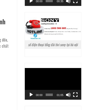
00:00
00:35
nh
 đều,
số điện thoại tổng đài tivi sony tại hà nội
c chất
Trình
chơi
Video
00:00
01:05