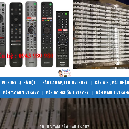
TIVI SONY TẠI HÀ NỘI
BÁN CAO ÁP, LED TIVI SONY
BÁN WIFI, MẮT NHẬN
BÁN T-CON TIVI SONY
BÁN BO NGUỒN TIVI SONY
BÁN MAIN TIVI SON
TRUNG TÂM BẢO HÀNH SONY