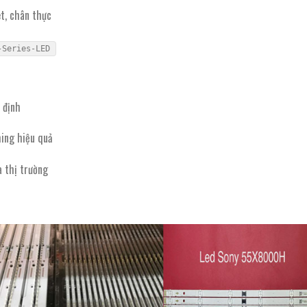
t, chân thực
-Series-LED
 định
ming hiệu quả
a thị trường