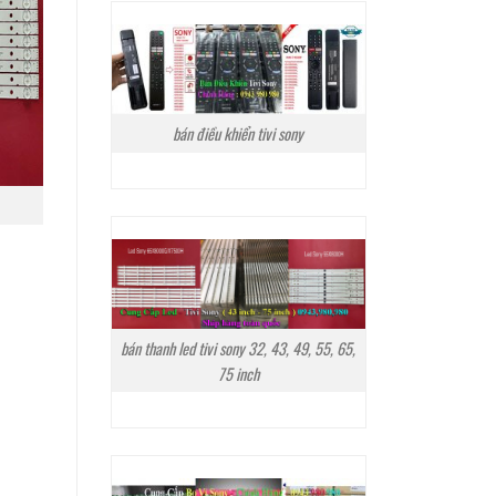
bán điều khiển tivi sony
bán thanh led tivi sony 32, 43, 49, 55, 65,
75 inch