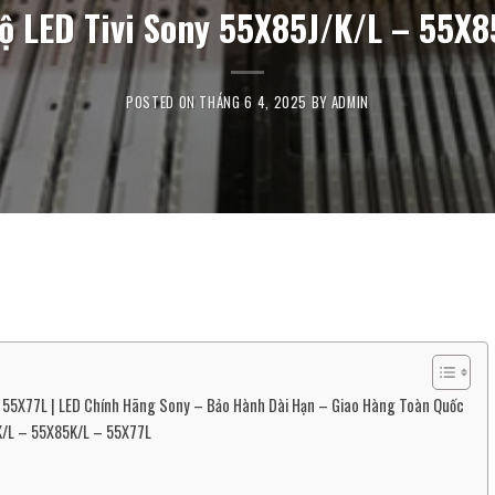
ộ LED Tivi Sony 55X85J/K/L – 55X8
POSTED ON
THÁNG 6 4, 2025
BY
ADMIN
– 55X77L | LED Chính Hãng Sony – Bảo Hành Dài Hạn – Giao Hàng Toàn Quốc
K/L – 55X85K/L – 55X77L