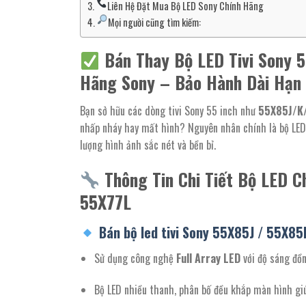
Liên Hệ Đặt Mua Bộ LED Sony Chính Hãng
Mọi người cũng tìm kiếm:
Bán Thay Bộ LED Tivi Sony 
Hãng Sony – Bảo Hành Dài Hạn 
Bạn sở hữu các dòng tivi Sony 55 inch như
55X85J/K
nhấp nháy hay mất hình? Nguyên nhân chính là bộ LED 
lượng hình ảnh sắc nét và bền bỉ.
Thông Tin Chi Tiết Bộ LED 
55X77L
Bán bộ led tivi Sony 55X85J / 55X8
Sử dụng công nghệ
Full Array LED
với độ sáng đồn
Bộ LED nhiều thanh, phân bố đều khắp màn hình gi