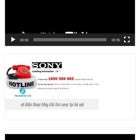
00:00
00:35
số điện thoại tổng đài tivi sony tại hà nội
Trình