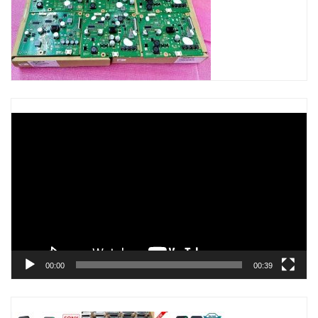
Trình
chơi
Video
00:00
00:39