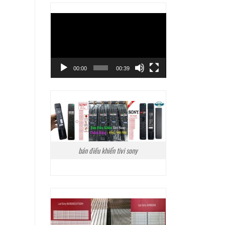
Trình
chơi
Video
00:00
00:39
bán điều khiển tivi sony