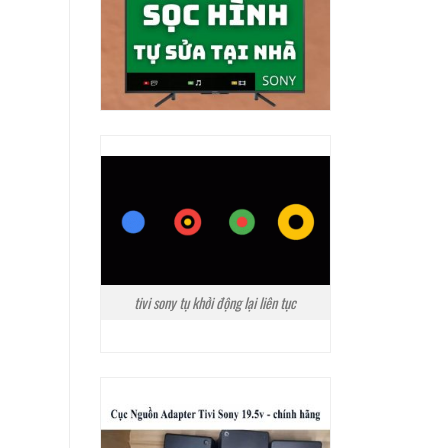
tivi sony tụ khởi động lại liên tục