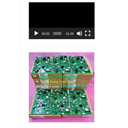
Trình
chơi
Video
00:00
01:05