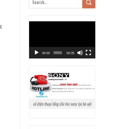
Trình
ng
chơi
Video
00:00
00:35
số điện thoại tổng đài tivi sony tại hà nội