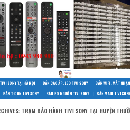
TIVI SONY TẠI HÀ NỘI
BÁN CAO ÁP, LED TIVI SONY
BÁN WIFI, MẮT NHẬN
BÁN T-CON TIVI SONY
BÁN BO NGUỒN TIVI SONY
BÁN MAIN TIVI SON
RCHIVES:
TRẠM BẢO HÀNH TIVI SONY TẠI HUYỆN THƯỜ