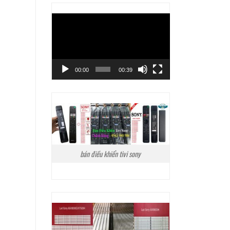
Trình
chơi
Video
00:00
00:39
bán điều khiển tivi sony