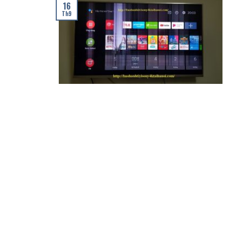
16
Th9