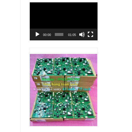
Trình
chơi
Video
00:00
01:05