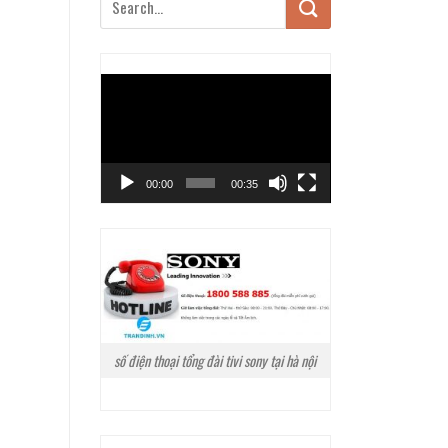
Trình
chơi
Video
00:00
00:35
số điện thoại tổng đài tivi sony tại hà nội