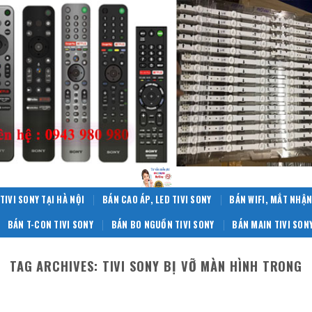
TIVI SONY TẠI HÀ NỘI
BÁN CAO ÁP, LED TIVI SONY
BÁN WIFI, MẮT NHẬN
BÁN T-CON TIVI SONY
BÁN BO NGUỒN TIVI SONY
BÁN MAIN TIVI SON
TAG ARCHIVES:
TIVI SONY BỊ VỠ MÀN HÌNH TRONG