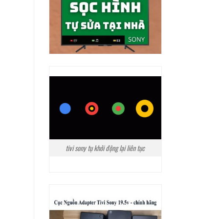
tivi sony tụ khởi động lại liên tục