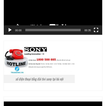
00:00
00:35
số điện thoại tổng đài tivi sony tại hà nội
Trình