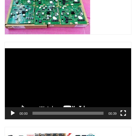
Trình
chơi
Video
00:00
00:39