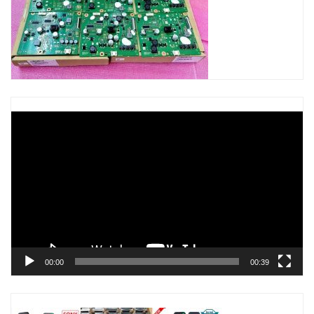
Trình
chơi
Video
00:00
00:39