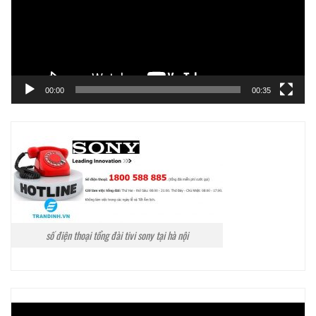
00:00
00:35
số điện thoại tổng đài tivi sony tại hà nội
Trình