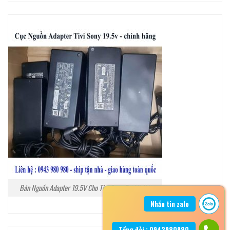
Bán Nguồn Adapter 19.5V Cho Tivi Sony Tại Hà Nội
Nhắn tin zalo
Tổng đài : 0943980980