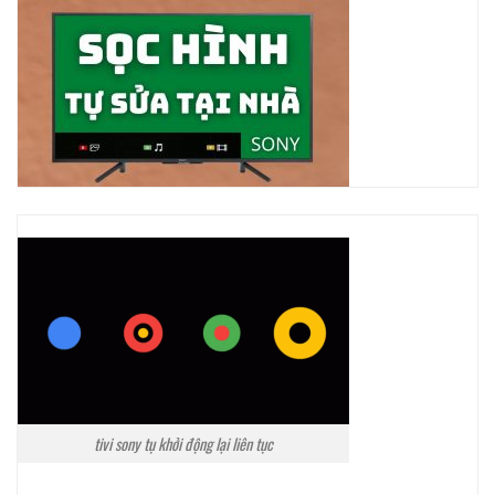
tivi sony tụ khởi động lại liên tục