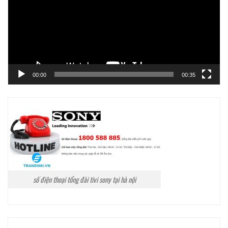
00:00
00:35
số điện thoại tổng đài tivi sony tại hà nội