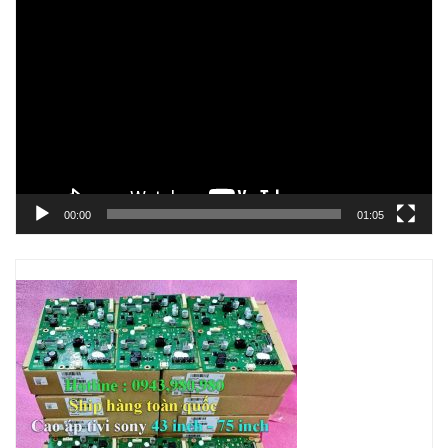
Trình
chơi
Video
00:00
01:05