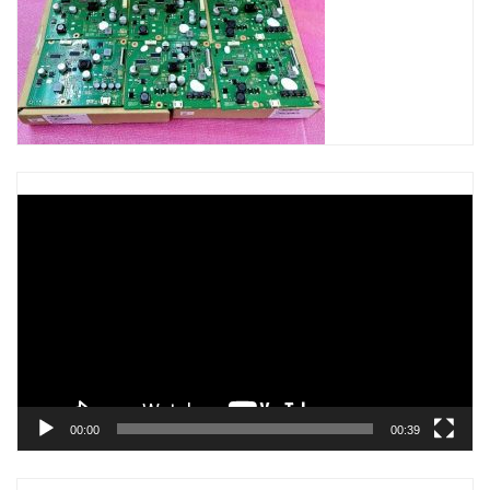
Trình
chơi
Video
00:00
00:39