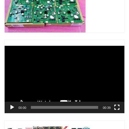
Trình
chơi
Video
00:00
00:39