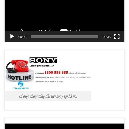
00:00
00:35
số điện thoại tổng đài tivi sony tại hà nội
Trình