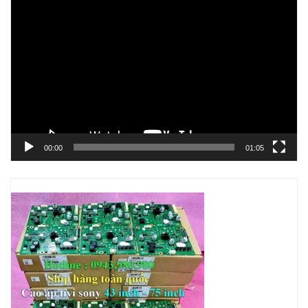
Trình
chơi
Video
00:00
01:05