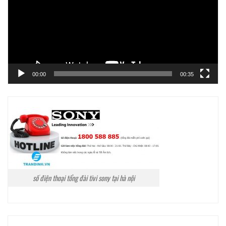
00:00
00:35
số điện thoại tổng đài tivi sony tại hà nội