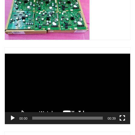
Trình
chơi
Video
00:00
00:39