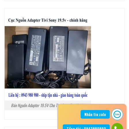
Bán Nguồn Adapter 19.5V Cho Tivi Sony Tại Hà Nội
Nhắn tin zalo
Tổng đài : 0943980980