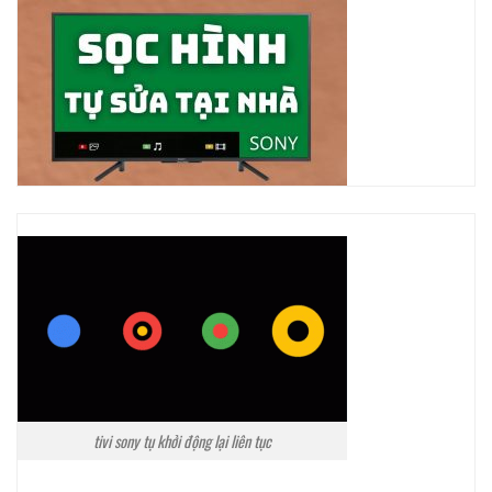
tivi sony tụ khởi động lại liên tục