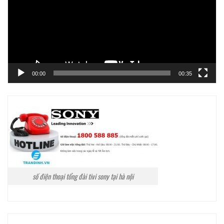
00:00
00:35
số điện thoại tổng đài tivi sony tại hà nội