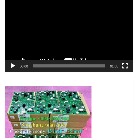
Trình
chơi
Video
00:00
01:05