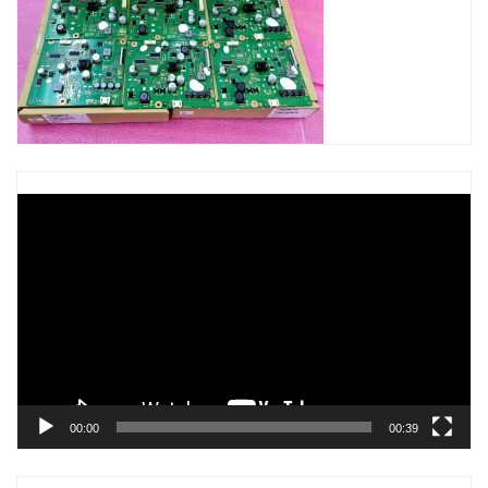
Trình
chơi
Video
00:00
00:39