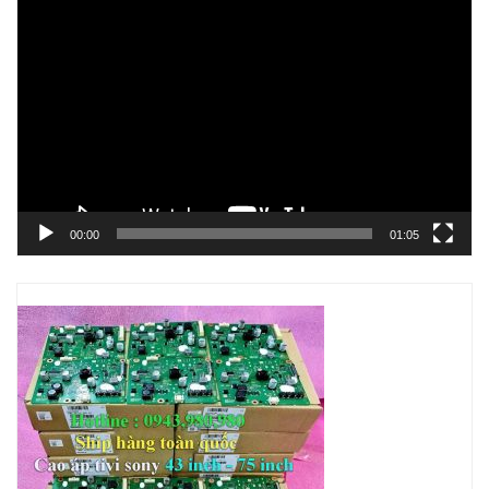
Trình
chơi
Video
00:00
01:05