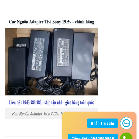
Bán Nguồn Adapter 19.5V Cho Tivi Sony Tại Hà Nội
Nhắn tin zalo
Tổng đài : 0943980980