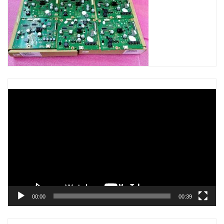
Trình
chơi
Video
00:00
00:39