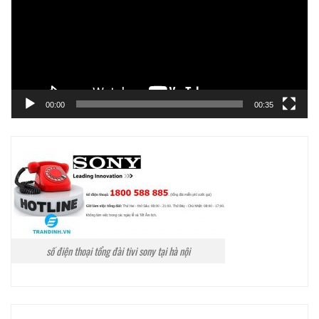
00:00
00:35
số điện thoại tổng đài tivi sony tại hà nội