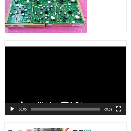
Trình
chơi
Video
00:00
00:39