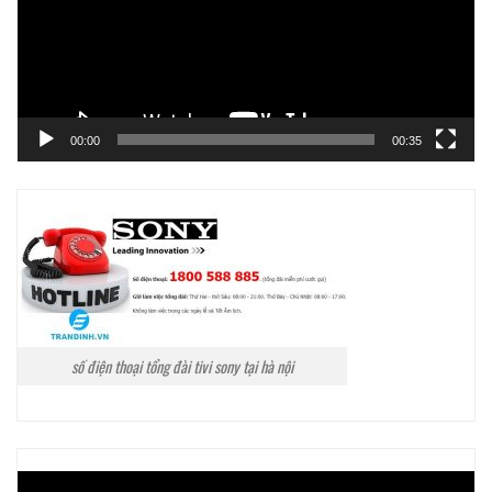
00:00
00:35
số điện thoại tổng đài tivi sony tại hà nội
Trình