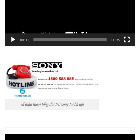
00:00
00:35
số điện thoại tổng đài tivi sony tại hà nội
Trình