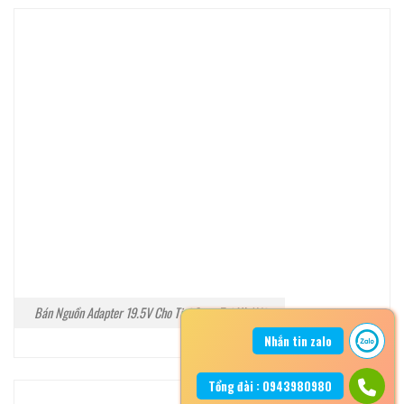
Bán Nguồn Adapter 19.5V Cho Tivi Sony Tại Hà Nội
Nhắn tin zalo
Tổng đài : 0943980980