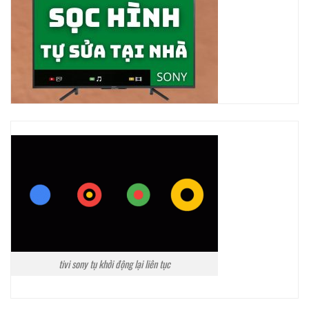
tivi sony tụ khởi động lại liên tục