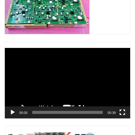
Trình
chơi
Video
00:00
00:39