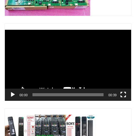
Trình
chơi
Video
00:00
00:39