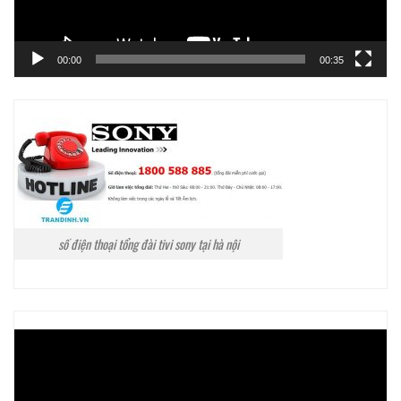
00:00
00:35
số điện thoại tổng đài tivi sony tại hà nội
Trình
chơi
Video