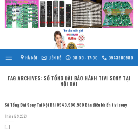
Skip
to
content
HÀ NỘI
LIÊN HỆ
08:00 - 17:00
0943980980
TAG ARCHIVES:
SỐ TỔNG ĐÀI BẢO HÀNH TIVI SONY TẠI
NỘI BÀI
Số Tổng Đài Sony Tại Nội Bài 0943.980.980 Bán điều khiển tivi sony
Tháng 12 9, 2023
[...]