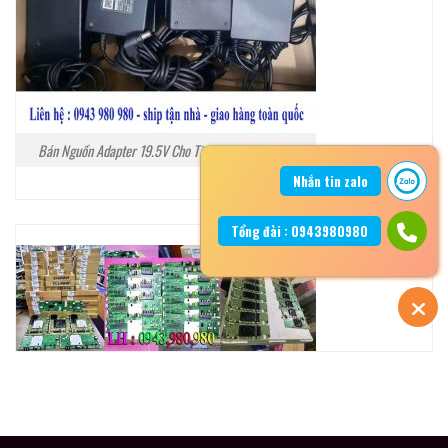
Bán Nguồn Adapter 19.5V Cho Tivi Sony Tại Hà Nội
Nhắn tin zalo
Tổng đài : 0943980980