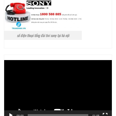
số điện thoại tổng đài tivi sony tại hà nội
Trình
chơi
Video
00:00
01:05