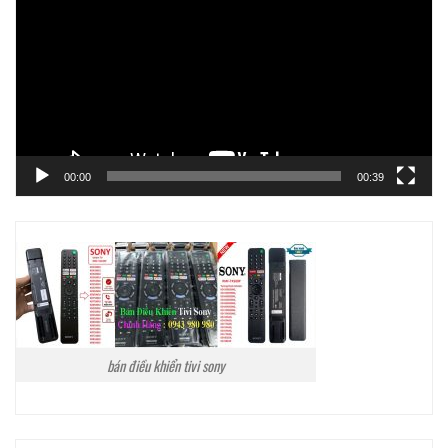
Video
00:00
00:39
bán điều khiển tivi sony