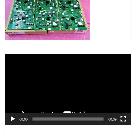
Trình
chơi
Video
00:00
00:39