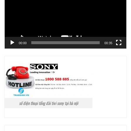
00:00
00:35
số điện thoại tổng đài tivi sony tại hà nội