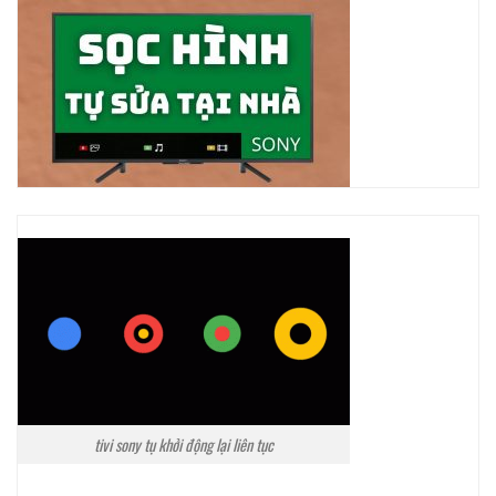
tivi sony tụ khởi động lại liên tục