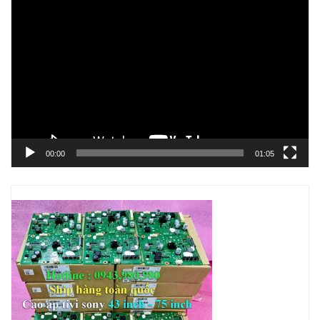
Trình
chơi
Video
00:00
01:05