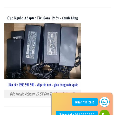
Bán Nguồn Adapter 19.5V Cho Tivi Sony Tại Hà Nội
Nhắn tin zalo
Tổng đài : 0943980980