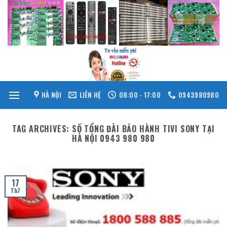
Skip
to
content
HÀ NỘI
LIÊN HỆ
08:00 - 17:00
0943980980
TAG ARCHIVES:
SỐ TỔNG ĐÀI BẢO HÀNH TIVI SONY TẠI
HÀ NỘI 0943 980 980
17
Th7