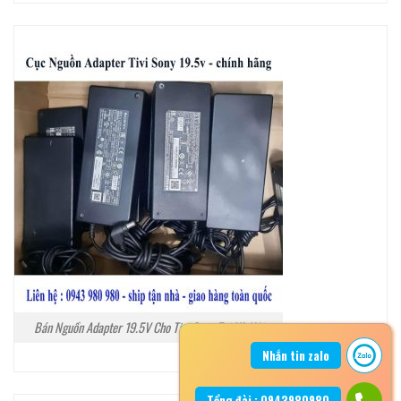
Bán Nguồn Adapter 19.5V Cho Tivi Sony Tại Hà Nội
Nhắn tin zalo
Tổng đài : 0943980980