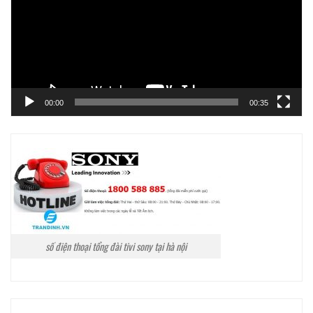
00:00
00:35
số điện thoại tổng đài tivi sony tại hà nội