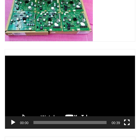
Trình
chơi
Video
00:00
00:39