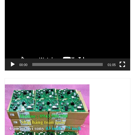
Trình
chơi
Video
00:00
01:05