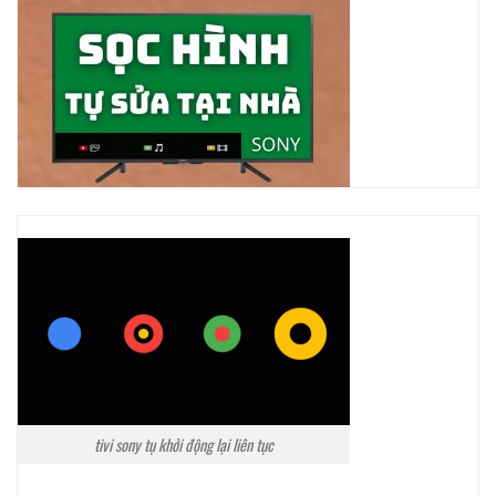
tivi sony tụ khởi động lại liên tục