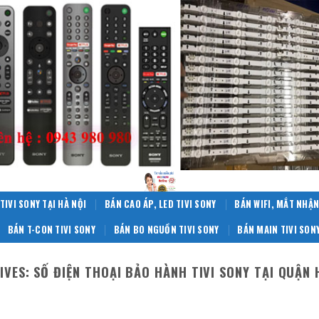
TIVI SONY TẠI HÀ NỘI
BÁN CAO ÁP, LED TIVI SONY
BÁN WIFI, MẮT NHẬN
BÁN T-CON TIVI SONY
BÁN BO NGUỒN TIVI SONY
BÁN MAIN TIVI SON
IVES:
SỐ ĐIỆN THOẠI BẢO HÀNH TIVI SONY TẠI QUẬN 