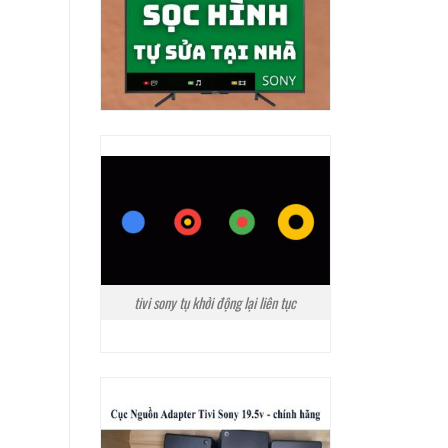
tivi sony tụ khởi động lại liên tục