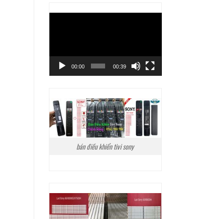
Trình
chơi
Video
00:00
00:39
bán điều khiển tivi sony