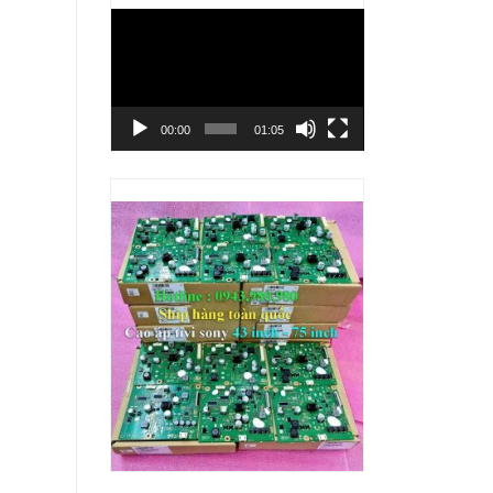
Trình
chơi
Video
00:00
01:05