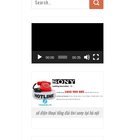
Trình
chơi
Video
00:00
00:35
số điện thoại tổng đài tivi sony tại hà nội