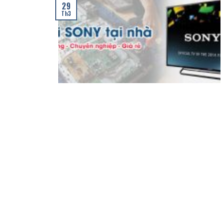
29
Th3