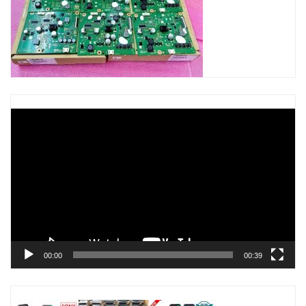
Trình
chơi
Video
00:00
00:39