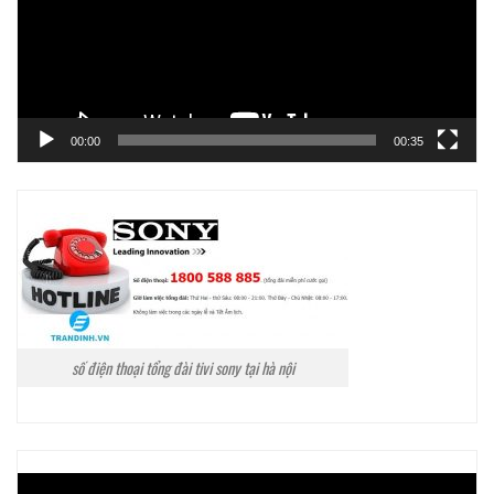
00:00
00:35
số điện thoại tổng đài tivi sony tại hà nội
Trình