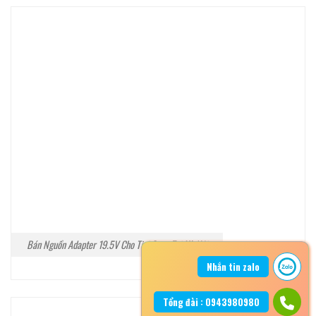
Bán Nguồn Adapter 19.5V Cho Tivi Sony Tại Hà Nội
Nhắn tin zalo
Tổng đài : 0943980980