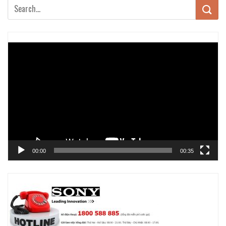
Trình
chơi
Video
00:00
00:35