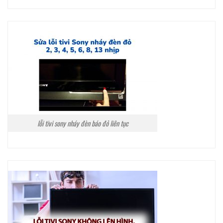
lỗi tivi sony nháy đèn báo đỏ liên tục