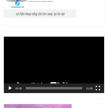
số điện thoại tổng đài tivi sony tại hà nội
Trình
chơi
Video
00:00
01:05