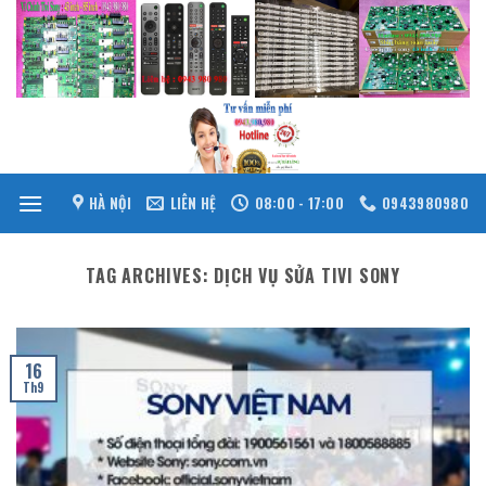
Skip
to
content
HÀ NỘI
LIÊN HỆ
08:00 - 17:00
0943980980
TAG ARCHIVES:
DỊCH VỤ SỬA TIVI SONY
16
Th9