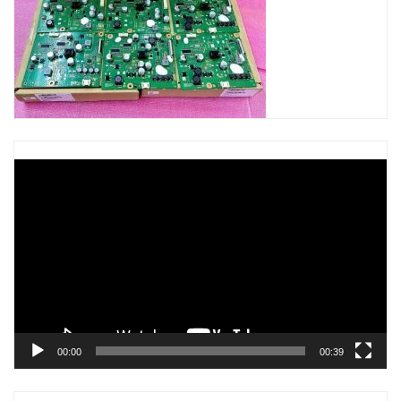
Trình
chơi
Video
00:00
00:39