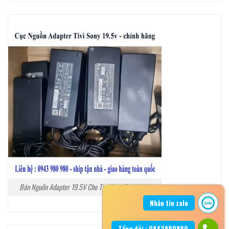
Bán Nguồn Adapter 19.5V Cho Tivi Sony Tại Hà Nội
Nhắn tin zalo
Tổng đài : 0943980980