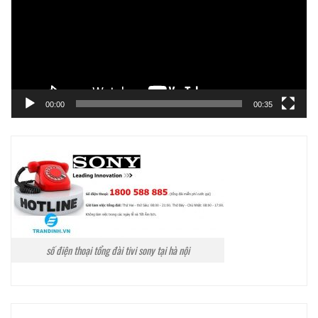
00:00
00:35
số điện thoại tổng đài tivi sony tại hà nội