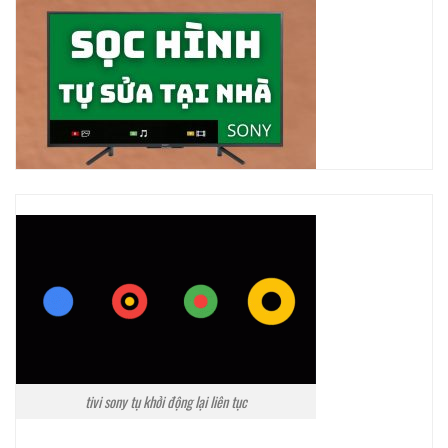
tivi sony tụ khởi động lại liên tục