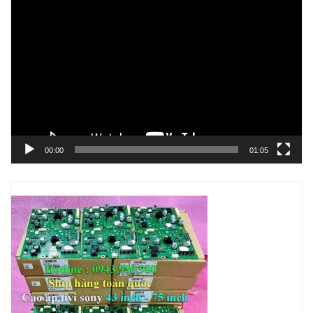
Trình
chơi
Video
00:00
01:05