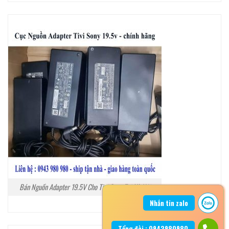
Bán Nguồn Adapter 19.5V Cho Tivi Sony Tại Hà Nội
Nhắn tin zalo
Tổng đài : 0943980980