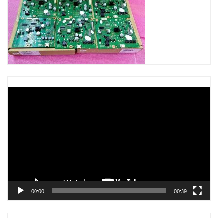
Trình
chơi
Video
00:00
00:39