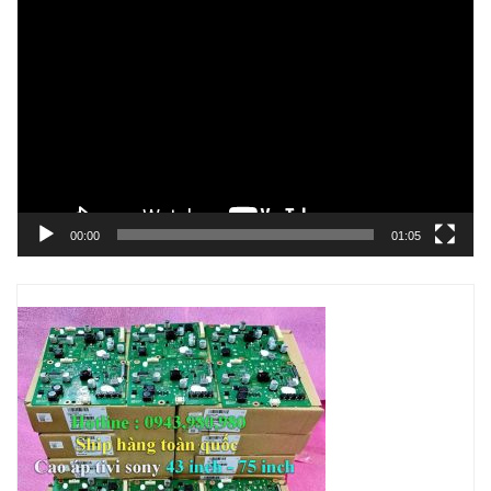
Trình
chơi
Video
00:00
01:05