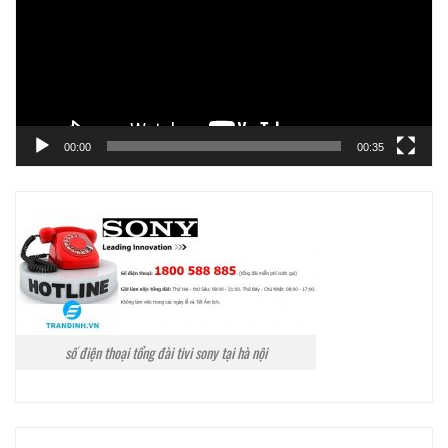
00:00
00:35
số điện thoại tổng đài tivi sony tại hà nội