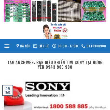
Skip
to
content
HÀ NỘI
LIÊN HỆ
08:00 - 17:00
0943980980
TAG ARCHIVES:
BÁN ĐIỀU KHIỂN TIVI SONY TẠI HƯNG
YÊN 0943 980 980
09
Th12