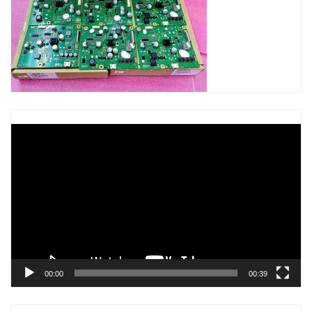
Trình
chơi
Video
00:00
00:39