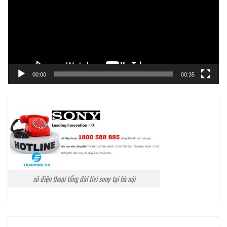
00:00
00:35
số điện thoại tổng đài tivi sony tại hà nội