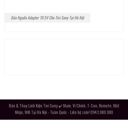
Bán Nguồn Adapter 19.5V Cho Tivi Sony Tại Hà Nội
Bán & Thay Linh Kiện Tivi Sony ✔️ Main, Vỉ Chính, T-Con, Remote, Mắt
Nhận, Wifi Tại Hà Nội - Toàn Quốc - Liên hệ zalo! 0943.980.980