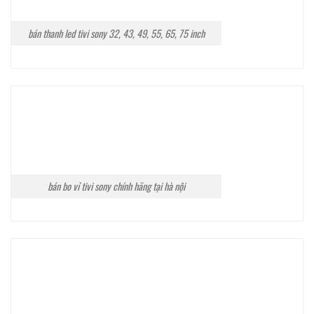
bán thanh led tivi sony 32, 43, 49, 55, 65, 75 inch
bán bo vỉ tivi sony chính hãng tại hà nội