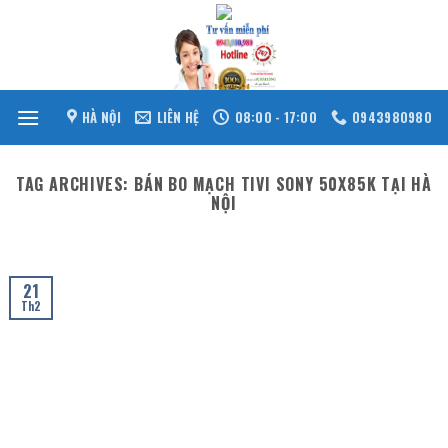
Skip
to
content
HÀ NỘI
LIÊN HỆ
08:00 - 17:00
0943980980
TAG ARCHIVES:
BÁN BO MẠCH TIVI SONY 50X85K TẠI HÀ
NỘI
21
Th2