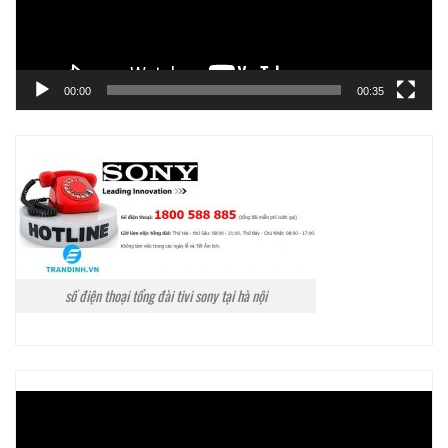
00:00
00:35
số điện thoại tổng đài tivi sony tại hà nội
Trình
chơi