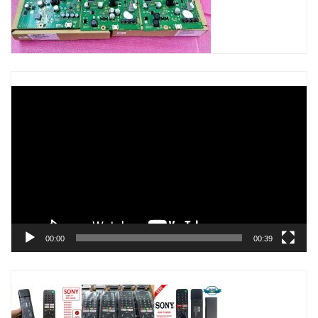
Trình
chơi
Video
00:00
00:39