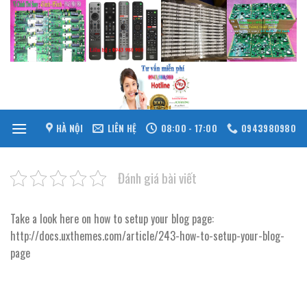
Skip
to
content
HÀ NỘI
LIÊN HỆ
08:00 - 17:00
0943980980
Đánh giá bài viết
Take a look here on how to setup your blog page:
http://docs.uxthemes.com/article/243-how-to-setup-your-blog-
page