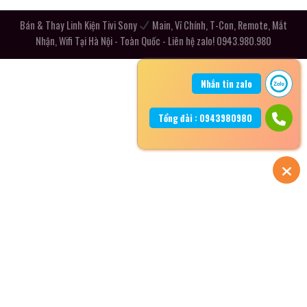
Bán & Thay Linh Kiện Tivi Sony
Main, Vỉ Chính, T-Con, Remote, Mắt
Nhận, Wifi Tại Hà Nội - Toàn Quốc - Liên hệ zalo! 0943.980.980
Nhắn tin zalo
Tổng đài : 0943980980