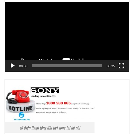
Trình
chơi
Video
00:00
00:35
số điện thoại tổng đài tivi sony tại hà nội