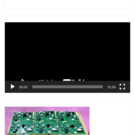
Trình
chơi
Video
00:00
01:05