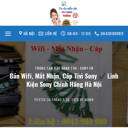
Skip
to
content
HÀ NỘI
LIÊN HỆ
08:00 - 17:00
0943980980
TRUNG TÂM BẢO HÀNH TIVI - SONY VN
Bán Wifi, Mắt Nhận, Cáp Tivi Sony
Linh
Kiện Sony Chính Hãng Hà Nội
POSTED ON
THÁNG 5 28, 2026
BY
ADMIN