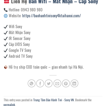
Liên Hệ
Bán Wifi – Mắt Nhận – Cáp Sony
Hotline: 0943 980 980
Website:
https://baohanhtivisony4ktaihanoi.com/
Wifi Sony
Mắt Nhận Sony
IR Sensor Sony
Cáp LVDS Sony
Google TV Sony
Android TV Sony
Hỗ trợ ship COD toàn quốc – giao nhanh tại Hà Nội.
This entry was posted in
Trung Tâm Bảo Hành Tivi - Sony VN
. Bookmark the
permalink
.