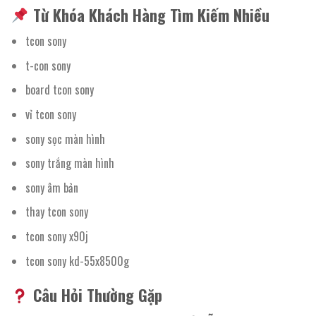
Từ Khóa Khách Hàng Tìm Kiếm Nhiều
tcon sony
t-con sony
board tcon sony
vỉ tcon sony
sony sọc màn hình
sony trắng màn hình
sony âm bản
thay tcon sony
tcon sony x90j
tcon sony kd-55x8500g
Câu Hỏi Thường Gặp