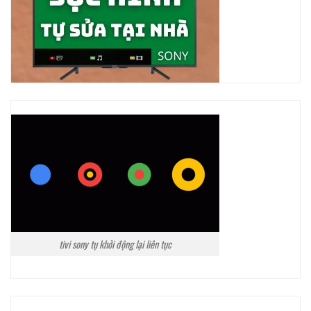
tivi sony tụ khởi động lại liên tục