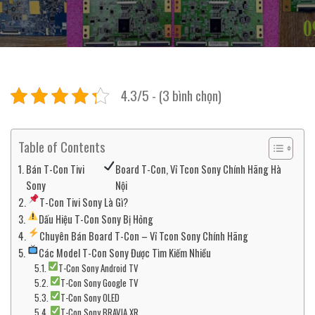
4.3/5 - (3 bình chọn)
Table of Contents
Bán T-Con Tivi
Board T-Con, Vỉ Tcon Sony Chính Hãng Hà
Sony
Nội
T-Con Tivi Sony Là Gì?
Dấu Hiệu T-Con Sony Bị Hỏng
Chuyên Bán Board T-Con – Vỉ Tcon Sony Chính Hãng
Các Model T-Con Sony Được Tìm Kiếm Nhiều
T-Con Sony Android TV
T-Con Sony Google TV
T-Con Sony OLED
T-Con Sony BRAVIA XR