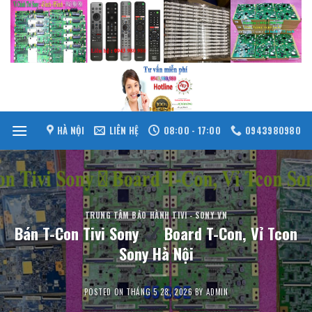
Skip
to
content
HÀ NỘI
LIÊN HỆ
08:00 - 17:00
0943980980
TRUNG TÂM BẢO HÀNH TIVI - SONY VN
Bán T-Con Tivi Sony
Board T-Con, Vỉ Tcon
Sony Hà Nội
POSTED ON
THÁNG 5 28, 2026
BY
ADMIN