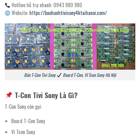
Hotline hỗ trợ nhanh: 0943 980 980
Website:
https://baohanhtivisony4ktaihanoi.com/
Bán T-Con Tivi Sony
Board T-Con, Vỉ Tcon Sony Hà Nội
T-Con Tivi Sony Là Gì?
T-Con Sony còn gọi:
Board T-Con Sony
Vỉ Tcon Sony