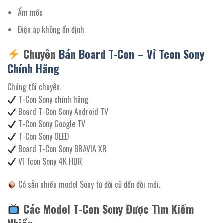
Ẩm mốc
Điện áp không ổn định
Chuyên
Bán Board T-Con – Vỉ Tcon Sony
Chính Hãng
Chúng tôi chuyên:
T-Con Sony chính hãng
Board T-Con Sony Android TV
T-Con Sony Google TV
T-Con Sony OLED
Board T-Con Sony BRAVIA XR
Vỉ Tcon Sony 4K HDR
Có sẵn nhiều model Sony từ đời cũ đến đời mới.
Các Model T-Con Sony Được Tìm Kiếm
Nhiều