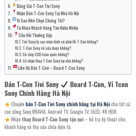
Bảng Giá T-Con Tivi Sony
Nhận Bán T-Con Sony Tại Nhà Hà Nội
Vì Sao Nên Chọn Chúng Tôi?
Từ Khóa Khách Hàng Tìm Kiếm Nhiều
Câu Hỏi Thường Gặp
Tivi Sony bị sọc màn hình có phải lỗi T-Con không?
T-Con Sony có sửa được không?
Có ship COD toàn quốc không?
Có nhận thay T-Con Sony tại nhà không?
Liên Hệ Bán T-Con – Board T-Con Sony
Bán T-Con Tivi Sony
Board T-Con, Vỉ Tcon
Sony Chính Hãng Hà Nội
Chuyên
bán T-Con Tivi Sony chính hãng tại Hà Nội
cho tất cả
các dòng Sony BRAVIA, Android TV, Google TV, OLED, 4K HDR.
Nhận
thay Board T-Con Sony tận nơi
– hỗ trợ kỹ thuật cho
khách hàng và thợ sửa chữa điện tử.