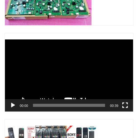
Trình
chơi
Video
00:00
00:39