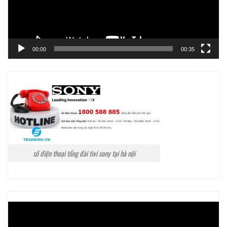
00:00
00:35
số điện thoại tổng đài tivi sony tại hà nội
Trình
chơi