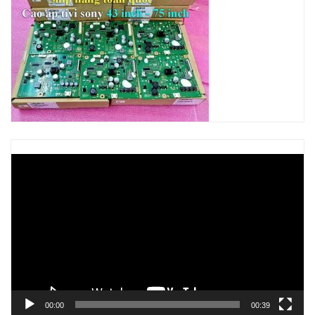
Trình
chơi
Video
00:00
00:39