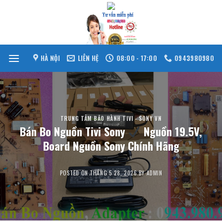
Skip
to
content
HÀ NỘI
LIÊN HỆ
08:00 - 17:00
0943980980
TRUNG TÂM BẢO HÀNH TIVI - SONY VN
Bán Bo Nguồn Tivi Sony
Nguồn 19.5V,
Board Nguồn Sony Chính Hãng
POSTED ON
THÁNG 5 28, 2026
BY
ADMIN