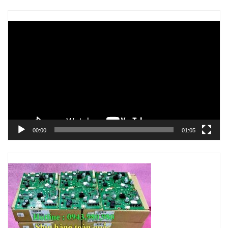
Trình
chơi
Video
00:00
01:05