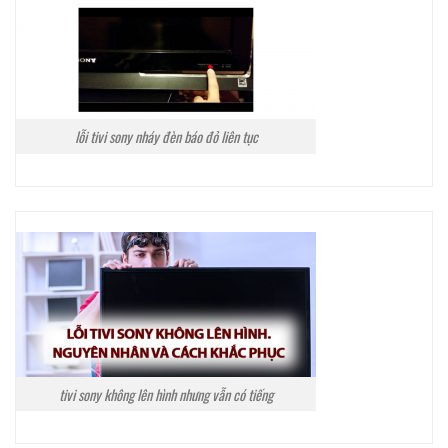
lỗi tivi sony nháy đèn báo đỏ liên tục
tivi sony không lên hình nhưng vẫn có tiếng