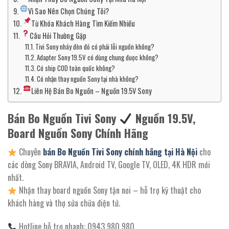
Vì Sao Nên Chọn Chúng Tôi?
Từ Khóa Khách Hàng Tìm Kiếm Nhiều
Câu Hỏi Thường Gặp
Tivi Sony nháy đèn đỏ có phải lỗi nguồn không?
Adapter Sony 19.5V có dùng chung được không?
Có ship COD toàn quốc không?
Có nhận thay nguồn Sony tại nhà không?
Liên Hệ Bán Bo Nguồn – Nguồn 19.5V Sony
Bán Bo Nguồn Tivi Sony
Nguồn 19.5V,
Board Nguồn Sony Chính Hãng
Chuyên
bán Bo Nguồn Tivi Sony chính hãng tại Hà Nội
cho
các dòng Sony BRAVIA, Android TV, Google TV, OLED, 4K HDR mới
nhất.
Nhận thay board nguồn Sony tận nơi – hỗ trợ kỹ thuật cho
khách hàng và thợ sửa chữa điện tử.
Hotline hỗ trợ nhanh: 0943 980 980