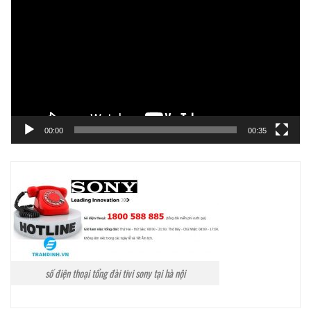
chơi
Video
00:00
00:35
số điện thoại tổng đài tivi sony tại hà nội