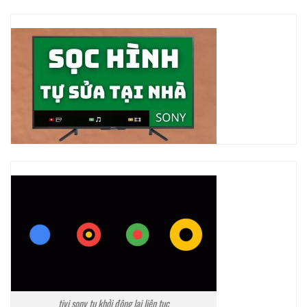
tivi sony tụ khởi động lại liên tục